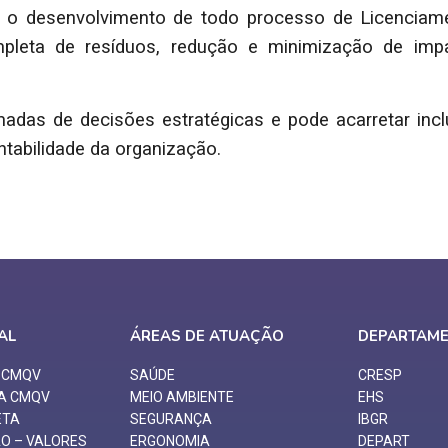
ra o desenvolvimento de todo processo de Licenciam
ompleta de resíduos, redução e minimização de im
madas de decisões estratégicas e pode acarretar incl
ntabilidade da organização.
AL
ÁREAS DE ATUAÇÃO
DEPARTAM
O CMQV
SAÚDE
CRESP
 A CMQV
MEIO AMBIENTE
EHS
ETA
SEGURANÇA
IBGR
ÃO – VALORES
ERGONOMIA
DEPART