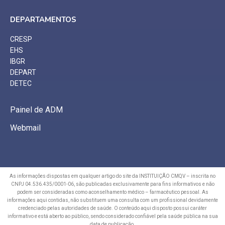
DEPARTAMENTOS
CRESP
EHS
IBGR
DEPART
DETEC
Painel de ADM
Webmail
As informações dispostas em qualquer artigo do site da INSTITUIÇÃO CMQV – inscrita no
CNPJ 04.536.435/0001-06, são publicadas exclusivamente para fins informativos e não
podem ser consideradas como aconselhamento médico – farmacêutico pessoal. As
informações aqui contidas, não substituem uma consulta com um profissional devidamente
credenciado pelas autoridades de saúde. O conteúdo aqui disposto possui caráter
informativo e está aberto ao público, sendo considerado confiável pela saúde pública na sua
data de publicação.