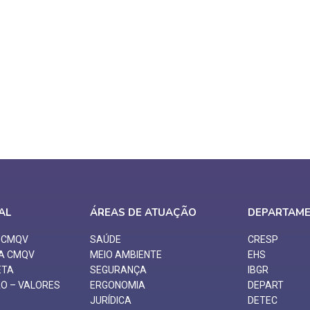
AL
ÁREAS DE ATUAÇÃO
DEPARTAM
O CMQV
SAÚDE
CRESP
 A CMQV
MEIO AMBIENTE
EHS
ETA
SEGURANÇA
IBGR
ÃO – VALORES
ERGONOMIA
DEPART
JURÍDICA
DETEC