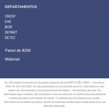
DEPARTAMENTOS
CRESP
EHS
IBGR
DEPART
DETEC
Painel de ADM
Webmail
As informações dispostas em qualquer artigo do site da INSTITUIÇÃO CMQV – inscrita no
CNPJ 04.536.435/0001-06, são publicadas exclusivamente para fins informativos e não
podem ser consideradas como aconselhamento médico – farmacêutico pessoal. As
informações aqui contidas, não substituem uma consulta com um profissional devidamente
credenciado pelas autoridades de saúde. O conteúdo aqui disposto possui caráter
informativo e está aberto ao público, sendo considerado confiável pela saúde pública na sua
data de publicação.