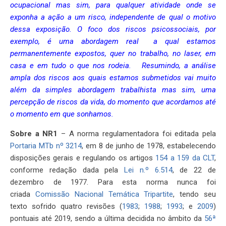
ocupacional mas sim, para qualquer atividade onde se
exponha a ação a um risco, independente de qual o motivo
dessa exposição. O foco dos riscos psicossociais, por
exemplo, é uma abordagem real a qual estamos
permanentemente expostos, quer no trabalho, no laser, em
casa e em tudo o que nos rodeia. Resumindo, a análise
ampla dos riscos aos quais estamos submetidos vai muito
além da simples abordagem trabalhista mas sim, uma
percepção de riscos da vida, do momento que acordamos até
o momento em que sonhamos.
Sobre a NR1
– A norma regulamentadora foi editada pela
Portaria MTb nº 3214
, em 8 de junho de 1978, estabelecendo
disposições gerais e regulando os artigos
154 a 159 da CLT
,
conforme redação dada pela
Lei n.º 6.514
, de 22 de
dezembro de 1977. Para esta norma nunca foi
criada
Comissão Nacional Temática Tripartite
, tendo seu
texto sofrido quatro revisões (
1983
;
1988
;
1993
; e
2009
)
pontuais até 2019, sendo a última decidida no âmbito da
56ª