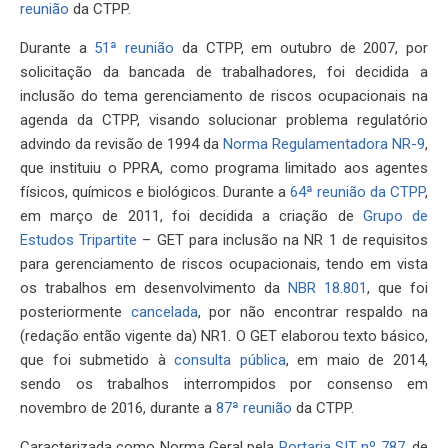
reunião
da CTPP.
Durante a
51ª reunião
da CTPP, em outubro de 2007, por
solicitação da bancada de trabalhadores, foi decidida a
inclusão do tema gerenciamento de riscos ocupacionais na
agenda da CTPP, visando solucionar problema regulatório
advindo da revisão de 1994 da
Norma Regulamentadora NR-9
,
que instituiu o PPRA, como programa limitado aos agentes
físicos, químicos e biológicos. Durante a
64ª reunião da CTPP
,
em março de 2011, foi decidida a criação de
Grupo de
Estudos Tripartite
– GET para inclusão na NR 1 de requisitos
para gerenciamento de riscos ocupacionais, tendo em vista
os trabalhos em desenvolvimento da
NBR 18.801
, que foi
posteriormente
cancelada
, por não encontrar respaldo na
(redação então vigente da) NR1. O GET elaborou texto básico,
que foi submetido à
consulta pública
, em maio de 2014,
sendo os trabalhos interrompidos por consenso em
novembro de 2016, durante a
87ª reunião
da CTPP.
Caracterizada como Norma Geral pela
Portaria SIT nº 787
, de