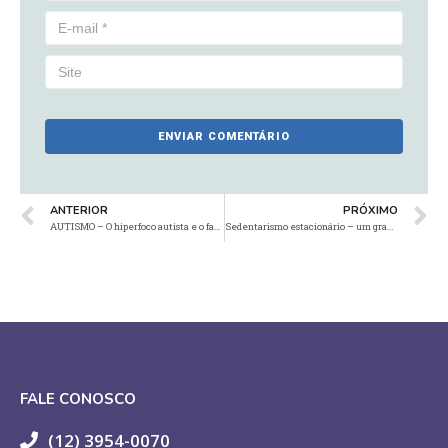
ANTERIOR
PRÓXIMO
AUTISMO – O hiperfoco autista e o fascínio pelo terror
Sedentarismo estacionário – um grande problema de saúde pública!
FALE CONOSCO
(12) 3954-0070