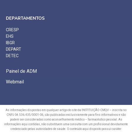
DEPARTAMENTOS
CRESP
EHS
IBGR
DEPART
DETEC
Painel de ADM
Webmail
As informações dispostas em qualquer artigo do site da INSTITUIÇÃO CMQV – inscrita no
CNPJ 04.536.435/0001-06, são publicadas exclusivamente para fins informativos e não
podem ser consideradas como aconselhamento médico – farmacêutico pessoal. As
informações aqui contidas, não substituem uma consulta com um profissional devidamente
credenciado pelas autoridades de saúde. O conteúdo aqui disposto possui caráter