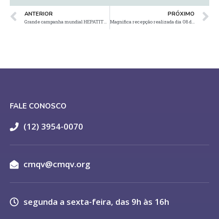
ANTERIOR
PRÓXIMO
Grande campanha mundial HEPATITE ZERO, mais uma vez, o Rotary se faz presente
Magnifica recepção realizada dia 08 de outubro na Casa da Amizade de São José dos Campos
FALE CONOSCO
(12) 3954-0070
cmqv@cmqv.org
segunda a sexta-feira, das 9h às 16h