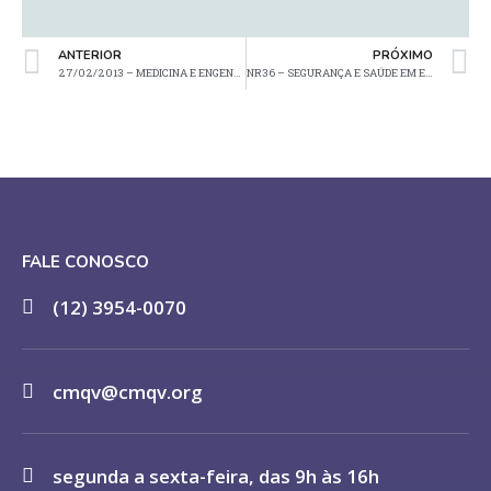
ANTERIOR
PRÓXIMO
27/02/2013 – MEDICINA E ENGENHARIA – POR QUE NÃO SE DEVE FICAR MUITO TEMPO EM PÉ
NR36 – SEGURANÇA E SAÚDE EM EMPRESAS DE ABATE E PROCESSAMENTO DE CARNES E DERIVADOS
FALE CONOSCO
(12) 3954-0070
cmqv@cmqv.org
segunda a sexta-feira, das 9h às 16h