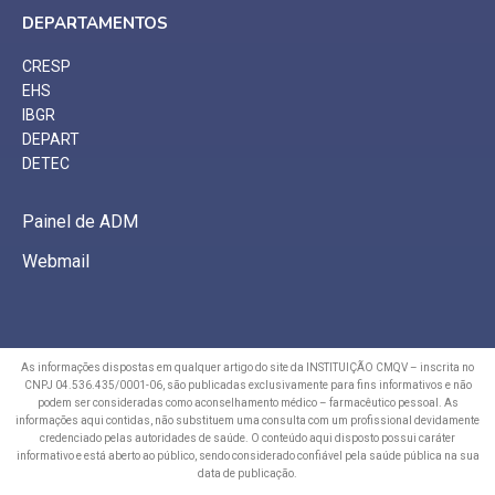
DEPARTAMENTOS
CRESP
EHS
IBGR
DEPART
DETEC
Painel de ADM
Webmail
As informações dispostas em qualquer artigo do site da INSTITUIÇÃO CMQV – inscrita no
CNPJ 04.536.435/0001-06, são publicadas exclusivamente para fins informativos e não
podem ser consideradas como aconselhamento médico – farmacêutico pessoal. As
informações aqui contidas, não substituem uma consulta com um profissional devidamente
credenciado pelas autoridades de saúde. O conteúdo aqui disposto possui caráter
informativo e está aberto ao público, sendo considerado confiável pela saúde pública na sua
data de publicação.