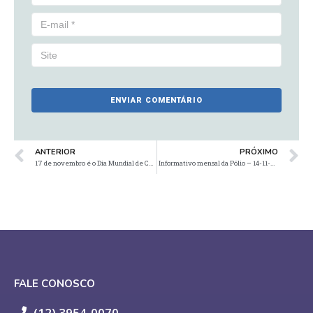
ANTERIOR
PRÓXIMO
17 de novembro é o Dia Mundial de Combate ao Câncer de Próstata e marca o início da campanha Novembro Azul.
Informativo mensal da Pólio – 14-11-2025
FALE CONOSCO
(12) 3954-0070