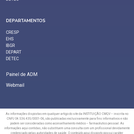
DEPARTAMENTOS
CRESP
EHS
IBGR
DEPART
DETEC
Painel de ADM
Webmail
As informações dispostas em qualquer artigo do site da INSTITUIÇÃO CMQV – inscrita no
CNPJ 04.536.435/0001-06, são publicadas exclusivamente para fins informativos e não
podem ser consideradas como aconselhamento médico – farmacêutico pessoal. As
informações aqui contidas, não substituem uma consulta com um profissional devidamente
credenciado pelas autoridades de saúde. O conteúdo aqui disposto possui caráter