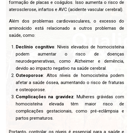
formação de placas e coágulos. Isso aumenta o risco de
aterosclerose, infartos e AVC (acidente vascular cerebral).
Além dos problemas cardiovasculares, o excesso do
aminoácido está relacionado a outros problemas de
saúde, como:
Declínio cognitivo
: Níveis elevados de homocisteína
podem aumentar o risco de doenças
neurodegenerativas, como Alzheimer e demência,
devido ao impacto negativo na saúde cerebral.
Osteoporose
: Altos níveis de homocisteína podem
afetar a saúde óssea, aumentando o risco de fraturas
e osteoporose.
Complicações na gravidez
: Mulheres grávidas com
homocisteína elevada têm maior risco de
complicações gestacionais, como pré-eclâmpsia e
partos prematuros.
Portanto, controlar os níveis é essencial para a saúde e