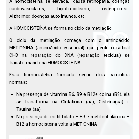
A homocisteína, se elevada, causa retinopatia, doenças
cardiovasculares, hipotireoidismo, osteoporose,
Alzheimer, doenças auto imunes, etc.
A HOMOCISTEÍNA se forma no ciclo da metilação.
O ciclo da metilação começa com o aminoácido
METIONINA (aminoácido essencial) que perde o radical
CH3 na reparação do DNA (reparação tecidual) se
transformando na HOMOCISTEÍNA.
Essa homocisteína formada segue dois caminhos
normais:
Na presença de vitamina B6, B9 e B12e colina (B8), ela
se transforma na Glutationa (aa), Cisteína(aa) e
Taurina (aa)
Na presença de metil folato – B9 e metil cobalamina –
B12 a homocisteína volta a METIONINA