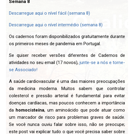
Semana 8
Descarregue aqui o nível fácil (semana 8)
Descarregue aqui o nível intermédio (semana 8)
Os cadernos foram disponibilizados gratuitamente durante
os primeiros meses de pandemia em Portugal.
Se quiser receber versões diferentes de Cadernos de
atividades no seu email (17 novos),
junte-se a nós e torne-
se Associado!
A saúde cardiovascular é uma das maiores preocupações
da medicina moderna. Muitos sabem que controlar
colesterol e pressão arterial é fundamental para evitar
doenças cardíacas, mas poucos conhecem a importância
da
homocisteína
, um aminoácido que pode atuar como
um marcador de risco para problemas graves de saúde.
Se você nunca ouviu falar sobre isso, não se preocupe;
este post vai explicar tudo o que você precisa saber sobre