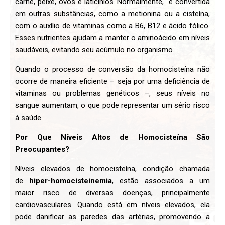
carne, peixe, ovos e laticínios. Normalmente, é convertida
em outras substâncias, como a metionina ou a cisteína,
com o auxílio de vitaminas como a B6, B12 e ácido fólico.
Esses nutrientes ajudam a manter o aminoácido em níveis
saudáveis, evitando seu acúmulo no organismo.
Quando o processo de conversão da homocisteína não
ocorre de maneira eficiente – seja por uma deficiência de
vitaminas ou problemas genéticos –, seus níveis no
sangue aumentam, o que pode representar um sério risco
à saúde.
Por Que Níveis Altos de Homocisteína São
Preocupantes?
Níveis elevados de homocisteína, condição chamada
de
hiper-homocisteinemia
, estão associados a um
maior risco de diversas doenças, principalmente
cardiovasculares. Quando está em níveis elevados, ela
pode danificar as paredes das artérias, promovendo a