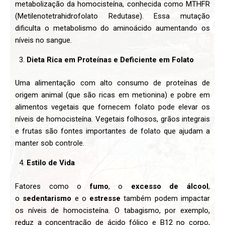
metabolização da homocisteína, conhecida como MTHFR
(Metilenotetrahidrofolato Redutase). Essa mutação
dificulta o metabolismo do aminoácido aumentando os
níveis no sangue.
Dieta Rica em Proteínas e Deficiente em Folato
Uma alimentação com alto consumo de proteínas de
origem animal (que são ricas em metionina) e pobre em
alimentos vegetais que fornecem folato pode elevar os
níveis de homocisteína. Vegetais folhosos, grãos integrais
e frutas são fontes importantes de folato que ajudam a
manter sob controle.
Estilo de Vida
Fatores como o
fumo
, o
excesso de álcool
,
o
sedentarismo
e o
estresse
também podem impactar
os níveis de homocisteína. O tabagismo, por exemplo,
reduz a concentração de ácido fólico e B12 no corpo,