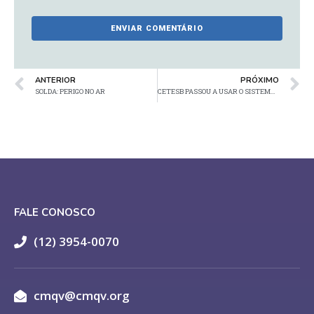
ANTERIOR
PRÓXIMO
SOLDA: PERIGO NO AR
CETESB PASSOU A USAR O SISTEMA ELETRÔNICO E-AMBIENTE
FALE CONOSCO
(12) 3954-0070
cmqv@cmqv.org