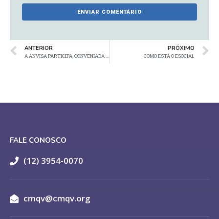
ANTERIOR
PRÓXIMO
A ANVISA PARTICIPA, CONVENIADA AO SENAI, DO PROJETO APPCC
COMO ESTÁ O ESOCIAL
FALE CONOSCO
(12) 3954-0070
cmqv@cmqv.org