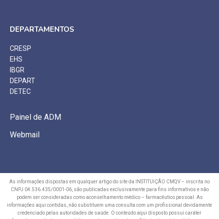
DEPARTAMENTOS
CRESP
EHS
IBGR
DEPART
DETEC
Painel de ADM
Webmail
As informações dispostas em qualquer artigo do site da INSTITUIÇÃO CMQV – inscrita no
CNPJ 04.536.435/0001-06, são publicadas exclusivamente para fins informativos e não
podem ser consideradas como aconselhamento médico – farmacêutico pessoal. As
informações aqui contidas, não substituem uma consulta com um profissional devidamente
credenciado pelas autoridades de saúde. O conteúdo aqui disposto possui caráter