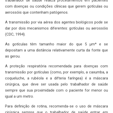
trabalhador de saúde realiza procedimentos em pacientes
com doenças ou condições clínicas que gerem gotículas ou
aerossóis que contenham patógenos.
A transmissão por via aérea dos agentes biológicos pode se
dar por dois mecanismos diferentes: gotículas ou aerossóis
(CDC, 1994).
As gotículas têm tamanho maior do que 5 μm* e se
depositam a uma distância relativamente curta da fonte que
as gerou.
A proteção respiratória recomendada para doenças com
transmissão por gotículas (como, por exemplo, a caxumba, a
coqueluche, a rubéola e a difteria faríngea) é a máscara
cirúrgica, que deve ser usada pelo trabalhador de saúde
sempre que sua proximidade com o paciente for menor ou
igual a um metro.
Para definição de rotina, recomenda-se o uso de máscara
cirúrgica sempre que o trabalhador de saúde entrar em