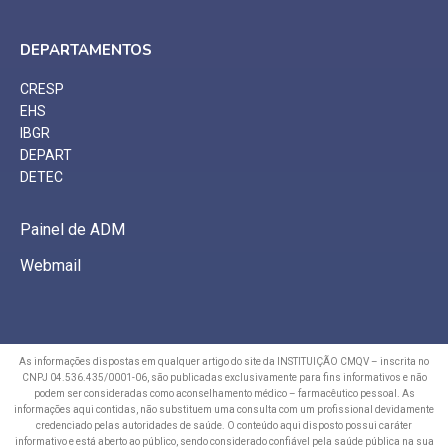
DEPARTAMENTOS
CRESP
EHS
IBGR
DEPART
DETEC
Painel de ADM
Webmail
As informações dispostas em qualquer artigo do site da INSTITUIÇÃO CMQV – inscrita no
CNPJ 04.536.435/0001-06, são publicadas exclusivamente para fins informativos e não
podem ser consideradas como aconselhamento médico – farmacêutico pessoal. As
informações aqui contidas, não substituem uma consulta com um profissional devidamente
credenciado pelas autoridades de saúde. O conteúdo aqui disposto possui caráter
informativo e está aberto ao público, sendo considerado confiável pela saúde pública na sua