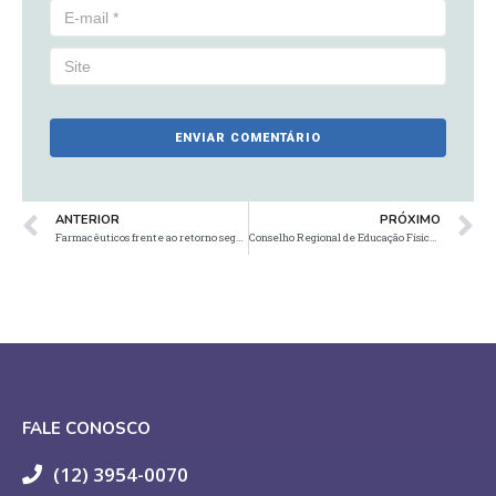
ANTERIOR
PRÓXIMO
Farmacêuticos frente ao retorno seguro ao trabalho e a vida
Conselho Regional de Educação Física protocola notícia-crime contra atriz Cláudia Raia
FALE CONOSCO
(12) 3954-0070