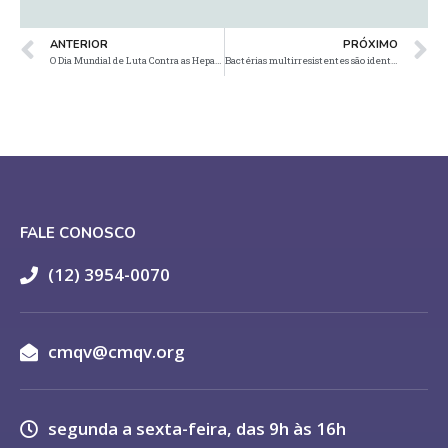
ANTERIOR
PRÓXIMO
O Dia Mundial de Luta Contra as Hepatites Virais é comemorado no dia 28 de julho
Bactérias multirresistentes são identificadas fora do ambiente hospitalar
FALE CONOSCO
(12) 3954-0070
cmqv@cmqv.org
segunda a sexta-feira, das 9h às 16h