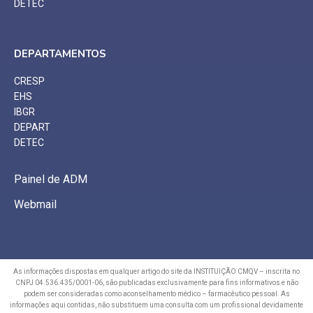
DETEC
DEPARTAMENTOS
CRESP
EHS
IBGR
DEPART
DETEC
Painel de ADM
Webmail
As informações dispostas em qualquer artigo do site da INSTITUIÇÃO CMQV – inscrita no
CNPJ 04.536.435/0001-06, são publicadas exclusivamente para fins informativos e não
podem ser consideradas como aconselhamento médico – farmacêutico pessoal. As
informações aqui contidas, não substituem uma consulta com um profissional devidamente