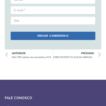
ANTERIOR
PRÓXIMO
Poli-USP realiza em novembro a XVII Jornada de Ergonomia
CMQV, ROTARY E CASA DA AMIZADE – 24 de outubro – Dia Mundial de Combate à Poliomielite
FALE CONOSCO