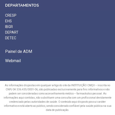
DEPARTAMENTOS
CRESP
EHS
IBGR
DEPART
DETEC
Painel de ADM
Webmail
As informações dispostas em qualquer artigo do site da INSTITUIÇÃO CMQV – inscrita no
CNPJ 04.536.435/0001-06, são publicadas exclusivamente para fins informativos e não
podem ser consideradas como aconselhamento médico – farmacêutico pessoal. As
informações aqui contidas, não substituem uma consulta com um profissional devidamente
credenciado pelas autoridades de saúde. O conteúdo aqui disposto possui caráter
informativo e está aberto ao público, sendo considerado confiável pela saúde pública na sua
data de publicação.