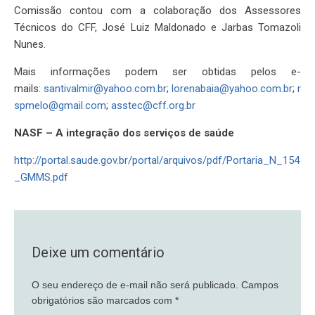
Comissão contou com a colaboração dos Assessores
Técnicos do CFF, José Luiz Maldonado e Jarbas Tomazoli
Nunes.
Mais informações podem ser obtidas pelos e-
mails:
santivalmir@yahoo.com.br
;
lorenabaia@yahoo.com.br
;
r
spmelo@gmail.com
;
asstec@cff.org.br
NASF – A integração dos serviços de saúde
http://portal.saude.gov.br/portal/arquivos/pdf/Portaria_N_154
_GMMS.pdf
Deixe um comentário
O seu endereço de e-mail não será publicado.
Campos
obrigatórios são marcados com
*