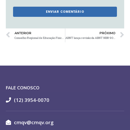
ANTERIOR
PRÓXIMO
Conselho Regional de Educação Física protocola notícia-crime contra atriz Cláudia Raia
ABNT lança revisão da ABNT NBR 9050 de Acessibilidade
FALE CONOSCO
(12) 3954-0070
cmqv@cmqv.org