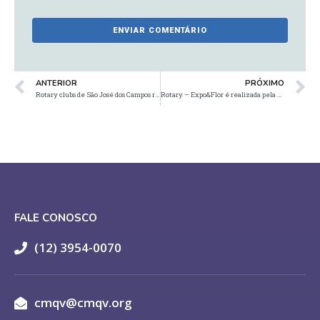
ANTERIOR
PRÓXIMO
Rotary clubs de São José dos Campos recebem grupo de jovens indianos
Rotary – Expo&Flor é realizada pela primeira vez em Curitiba
FALE CONOSCO
(12) 3954-0070
cmqv@cmqv.org