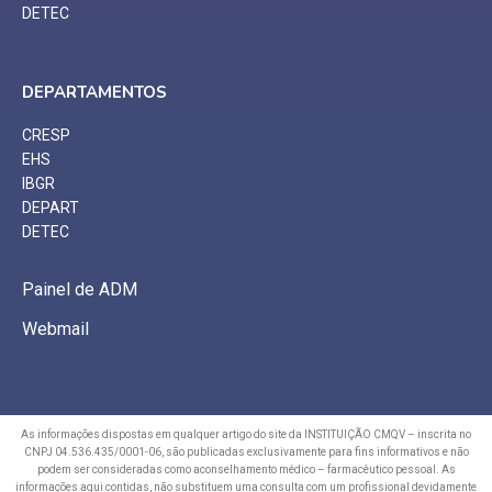
DETEC
DEPARTAMENTOS
CRESP
EHS
IBGR
DEPART
DETEC
Painel de ADM
Webmail
As informações dispostas em qualquer artigo do site da INSTITUIÇÃO CMQV – inscrita no
CNPJ 04.536.435/0001-06, são publicadas exclusivamente para fins informativos e não
podem ser consideradas como aconselhamento médico – farmacêutico pessoal. As
informações aqui contidas, não substituem uma consulta com um profissional devidamente