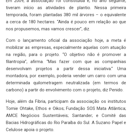
Em 2009, a associação foi constituída e, no ano seguinte,
tiveram início as atividades de plantio. Nessa primeira
temporada, foram plantadas 380 mil árvores – o equivalente
a cerca de 180 hectares. “Ainda é pouco em relação ao que
nos propusemos, mas vamos crescer”, diz.
Com o lançamento oficial da associação hoje, a meta é
mobilizar as empresas, especialmente aquelas com atuação
na região, para o projeto. “O objetivo não é promover a
filantropia”, afirma. “Mas fazer com que as companhias
desenvolvam projetos a partir dessa iniciativa.” Uma
montadora, por exemplo, poderia vender um carro com uma
determinada quilometragem neutralizada (em termos de
carbono) a partir do envolvimento com o projeto, diz Penido.
Hoje, além da Fibria, participam da associação os institutos
Tomie Ohtake, Ethos e Oikos; Fundação SOS Mata Atlântica;
AMCE Negócios Sustentáveis; Santander; e Comitê das
Bacias Hidrográficas do Rio Paraíba do Sul. A Suzano Papel e
Celulose apoia o projeto.