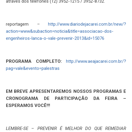
através dos telefones (12) 3952-1215 / 3952-8732.
reportagem –
http://www.diariodejacarei.com.br/new/?
action=www&subaction=noticia&title=associacao-dos-
engenheiros-lanca-o-vale-prevenir-2013&id=15076
PROGRAMA COMPLETO:
http://www.aeajacarei.com.br/?
pag=vale&evento=palestras
EM BREVE APRESENTAREMOS NOSSOS PROGRAMAS E
CRONOGRAMA DE PARTICIPAÇÃO DA FEIRA –
ESPERAMOS VOCÊ!!!
LEMBRE-SE – PREVENIR É MELHOR DO QUE REMEDIAR