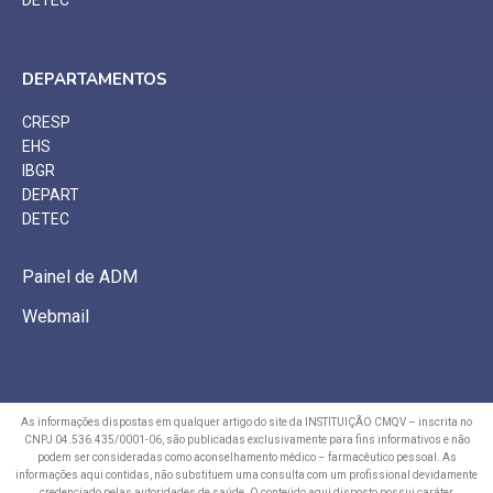
DETEC
DEPARTAMENTOS
CRESP
EHS
IBGR
DEPART
DETEC
Painel de ADM
Webmail
As informações dispostas em qualquer artigo do site da INSTITUIÇÃO CMQV – inscrita no
CNPJ 04.536.435/0001-06, são publicadas exclusivamente para fins informativos e não
podem ser consideradas como aconselhamento médico – farmacêutico pessoal. As
informações aqui contidas, não substituem uma consulta com um profissional devidamente
credenciado pelas autoridades de saúde. O conteúdo aqui disposto possui caráter