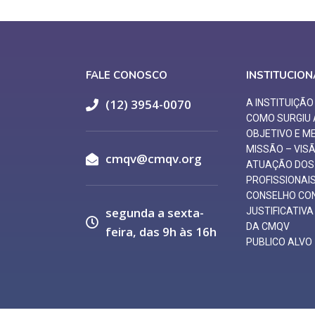
FALE CONOSCO
INSTITUCION
(12) 3954-0070
A INSTITUIÇÃ
COMO SURGIU
OBJETIVO E M
MISSÃO – VIS
cmqv@cmqv.org
ATUAÇÃO DOS
PROFISSIONAI
CONSELHO CO
segunda a sexta-
JUSTIFICATIV
DA CMQV
feira, das 9h às 16h
PUBLICO ALVO