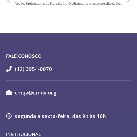
Uso dos Equipamentos de Proteção Individual (EPI’s) pelos farmacêuticos e demais profissionais da saúde: Covid-19
Medicamento atuante no spike do SARS-CoV-2 pode oferecer imunidade imediata contra o mesmo.
FALE CONOSCO
(12) 3954-0070
cmqv@cmqv.org
segunda a sexta-feira, das 9h às 16h
INSTITUCIONAL