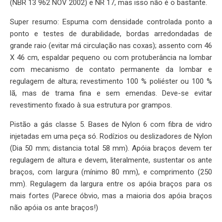
(NBR 13 962 NOV 2002) e NR 17, mas isso não é o bastante.
Super resumo: Espuma com densidade controlada ponto a
ponto e testes de durabilidade, bordas arredondadas de
grande raio (evitar má circulação nas coxas); assento com 46
X 46 cm, espaldar pequeno ou com protuberância na lombar
com mecanismo de contato permanente da lombar e
regulagem de altura; revestimento 100 % poliéster ou 100 %
lã, mas de trama fina e sem emendas. Deve-se evitar
revestimento fixado à sua estrutura por grampos.
Pistão a gás classe 5. Bases de Nylon 6 com fibra de vidro
injetadas em uma peça só. Rodízios ou deslizadores de Nylon
(Dia 50 mm; distancia total 58 mm). Apóia braços devem ter
regulagem de altura e devem, literalmente, sustentar os ante
braços, com largura (mínimo 80 mm), e comprimento (250
mm). Regulagem da largura entre os apóia braços para os
mais fortes (Parece óbvio, mas a maioria dos apóia braços
não apóia os ante braços!)