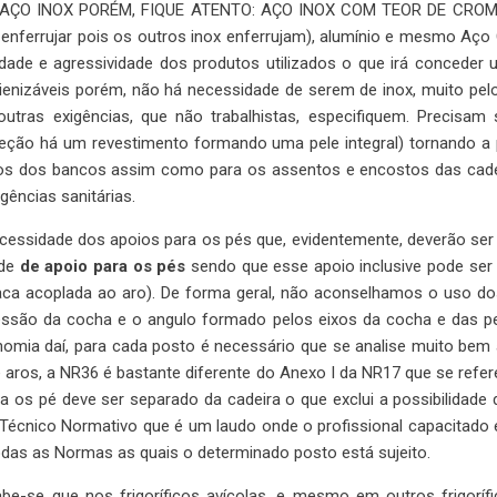
 de AÇO INOX PORÉM, FIQUE ATENTO: AÇO INOX COM TEOR DE CRO
ferrujar pois os outros inox enferrujam), alumínio e mesmo Aço C
ade e agressividade dos produtos utilizados o que irá conceder 
nizáveis porém, não há necessidade de serem de inox, muito pelo 
 outras exigências, que não trabalhistas, especifiquem. Prec
ção há um revestimento formando uma pele integral) tornando a 
ntos dos bancos assim como para os assentos e encostos das ca
gências sanitárias.
ssidade dos apoios para os pés que, evidentemente, deverão se
ade
de apoio para os pés
sendo que esse apoio inclusive pode ser
a acoplada ao aro). De forma geral, não aconselhamos o uso dos
ssão da cocha e o angulo formado pelos eixos da cocha e das per
onomia daí, para cada posto é necessário que se analise muito bem
 aros, a NR36 é bastante diferente do Anexo I da NR17 que se refe
a os pé deve ser separado da cadeira o que exclui a possibilidad
Técnico Normativo que é um laudo onde o profissional capacitado 
das as Normas as quais o determinado posto está sujeito.
be-se que nos frigoríficos avícolas, e mesmo em outros frigoríf