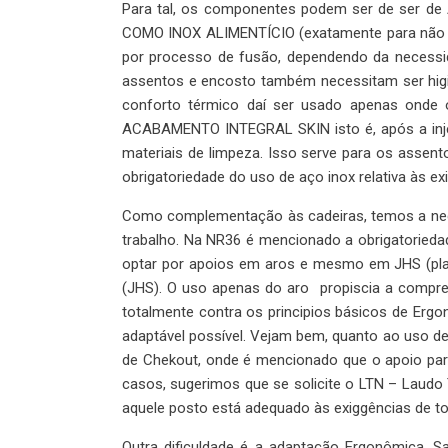
Para tal, os componentes podem ser de ser
COMO INOX ALIMENTÍCIO (exatamente para não en
por processo de fusão, dependendo da necessid
assentos e encosto também necessitam ser higie
conforto térmico daí ser usado apenas onde
ACABAMENTO INTEGRAL SKIN isto é, após a inje
materiais de limpeza. Isso serve para os asse
obrigatoriedade do uso de aço inox relativa às exi
Como complementação às cadeiras, temos a nece
trabalho. Na NR36 é mencionado a obrigatoried
optar por apoios em aros e mesmo em JHS (plac
(JHS). O uso apenas do aro propiscia a compre
totalmente contra os principios básicos de Erg
adaptável possível. Vejam bem, quanto ao uso de
de Chekout, onde é mencionado que o apoio par
casos, sugerimos que se solicite o LTN – Laudo 
aquele posto está adequado às exiggências de to
Outra dificuldade é a adaptação Ergonômica. Sa