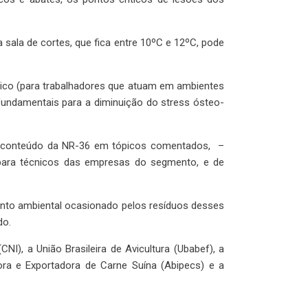
ala de cortes, que fica entre 10ºC e 12ºC, pode
mico (para trabalhadores que atuam em ambientes
fundamentais para a diminuição do stress ósteo-
 conteúdo da NR-36 em tópicos comentados, –
para técnicos das empresas do segmento, e de
mento ambiental ocasionado pelos resíduos desses
do.
NI), a União Brasileira de Avicultura (Ubabef), a
tora e Exportadora de Carne Suína (Abipecs) e a