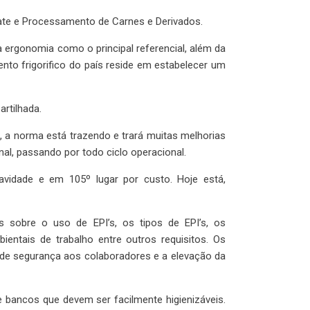
ate e Processamento de Carnes e Derivados.
ergonomia como o principal referencial, além da
to frigorifico do país reside em estabelecer um
rtilhada.
a norma está trazendo e trará muitas melhorias
al, passando por todo ciclo operacional.
avidade e em 105º lugar por custo. Hoje está,
sobre o uso de EPI’s, os tipos de EPI’s, os
entais de trabalho entre outros requisitos. Os
e de segurança aos colaboradores e a elevação da
 bancos que devem ser facilmente higienizáveis.