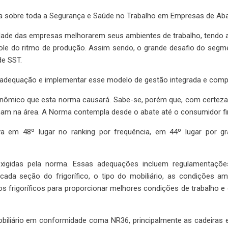
la sobre toda a Segurança e Saúde no Trabalho em Empresas de Ab
ade das empresas melhorarem seus ambientes de trabalho, tendo a 
le do ritmo de produção. Assim sendo, o grande desafio do segmen
de SST.
 adequação e implementar esse modelo de gestão integrada e compa
ômico que esta norma causará. Sabe-se, porém que, com certeza, 
lham na área. A Norma contempla desde o abate até o consumidor fin
va em 48º lugar no ranking por frequência, em 44º lugar por gr
igidas pela norma. Essas adequações incluem regulamentações 
da seção do frigorífico, o tipo do mobiliário, as condições ambi
os frigoríficos para proporcionar melhores condições de trabalho 
biliário em conformidade coma NR36, principalmente as cadeiras e