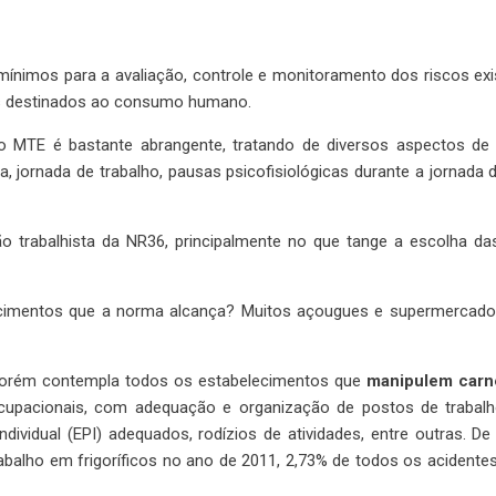
mínimos para a avaliação, controle e monitoramento dos riscos exi
os destinados ao consumo humano.
o MTE é bastante abrangente, tratando de diversos aspectos de 
 jornada de trabalho, pausas psicofisiológicas durante a jornada d
 trabalhista da NR36, principalmente no que tange a escolha da
lecimentos que a norma alcança? Muitos açougues e supermercado
orém contempla todos os estabelecimentos que
manipulem carn
cupacionais, com adequação e organização de postos de trabalh
dividual (EPI) adequados, rodízios de atividades, entre outras. 
abalho em frigoríficos no ano de 2011, 2,73% de todos os acident