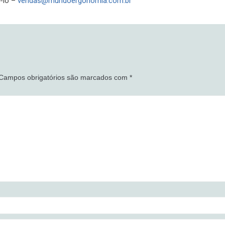
-lo –
vendas@mundoergonomia.com.br
Campos obrigatórios são marcados com
*