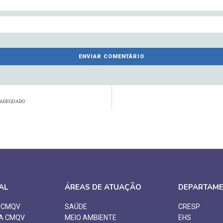
 ADEQUADO
AL
ÁREAS DE ATUAÇÃO
DEPARTAM
O CMQV
SAÚDE
CRESP
 A CMQV
MEIO AMBIENTE
EHS