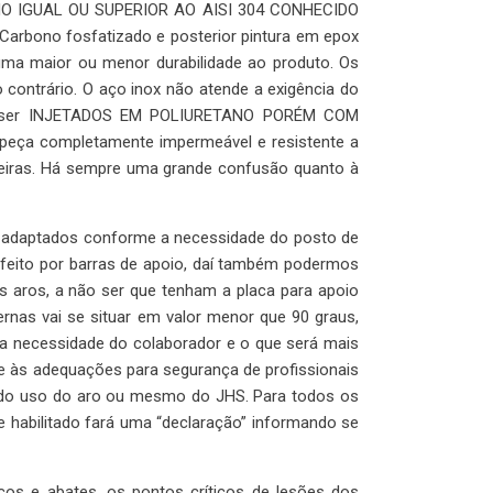
MO IGUAL OU SUPERIOR AO AISI 304 CONHECIDO
arbono fosfatizado e posterior pintura em epox
uma maior ou menor durabilidade ao produto. Os
contrário. O aço inox não atende a exigência do
isam ser INJETADOS EM POLIURETANO PORÉM COM
peça completamente impermeável e resistente a
deiras. Há sempre uma grande confusão quanto à
r adaptados conforme a necessidade do posto de
 feito por barras de apoio, daí também podermos
 aros, a não ser que tenham a placa para apoio
nas vai se situar em valor menor que 90 graus,
 a necessidade do colaborador e o que será mais
re às adequações para segurança de profissionais
e do uso do aro ou mesmo do JHS. Para todos os
e habilitado fará uma “declaração” informando se
icos e abates, os pontos críticos de lesões dos