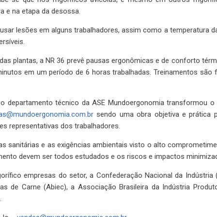
a e na etapa da desossa.
sar lesões em alguns trabalhadores, assim como a temperatura da s
rsíveis.
 das plantas, a NR 36 prevê pausas ergonômicas e de conforto tér
0 minutos em um período de 6 horas trabalhadas. Treinamentos são 
, o departamento técnico da ASE Mundoergonomia transformou o
as@mundoergonomia.com.br
sendo uma obra objetiva e prática 
ades representativas dos trabalhadores.
ias sanitárias e as exigências ambientais visto o alto comprometi
ento devem ser todos estudados e os riscos e impactos minimiza
rífico empresas do setor, a Confederação Nacional da Indústria (C
ras de Carne (Abiec), a Associação Brasileira da Indústria Produ
.