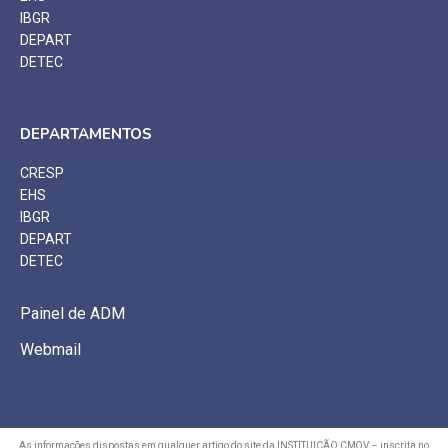
IBGR
DEPART
DETEC
DEPARTAMENTOS
CRESP
EHS
IBGR
DEPART
DETEC
Painel de ADM
Webmail
As informações dispostas em qualquer artigo do site da INSTITUIÇÃO CMQV – inscrita no