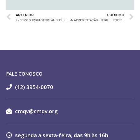
ANTERIOR
PRÓXIMO
2- COMO SURGIU O PORTAL SECURITY RISK
4- APRESENTAÇÃO – IBGR – INSTITUTO BRASILEIRO DE GESTÃO DE RISCO
FALE CONOSCO
(12) 3954-0070
cmqv@cmqv.org
segunda a sexta-feira, das 9h às 16h