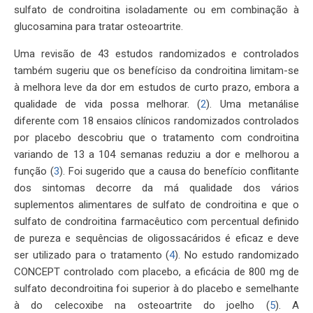
sulfato de condroitina isoladamente ou em combinação à
glucosamina para tratar osteoartrite.
Uma revisão de 43 estudos randomizados e controlados
também sugeriu que os benefíciso da condroitina limitam-se
à melhora leve da dor em estudos de curto prazo, embora a
qualidade de vida possa melhorar. (
2
). Uma metanálise
diferente com 18 ensaios clínicos randomizados controlados
por placebo descobriu que o tratamento com condroitina
variando de 13 a 104 semanas reduziu a dor e melhorou a
função (
3
). Foi sugerido que a causa do benefício conflitante
dos sintomas decorre da má qualidade dos vários
suplementos alimentares de sulfato de condroitina e que o
sulfato de condroitina farmacêutico com percentual definido
de pureza e sequências de oligossacáridos é eficaz e deve
ser utilizado para o tratamento (
4
). No estudo randomizado
CONCEPT controlado com placebo, a eficácia de 800 mg de
sulfato decondroitina foi superior à do placebo e semelhante
à do celecoxibe na osteoartrite do joelho (
5
). A