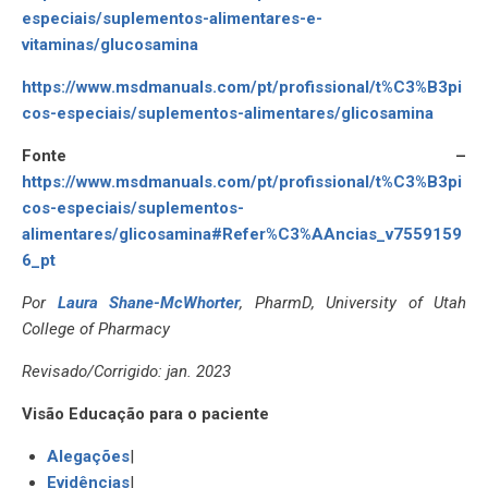
especiais/suplementos-alimentares-e-
vitaminas/glucosamina
https://www.msdmanuals.com/pt/profissional/t%C3%B3pi
cos-especiais/suplementos-alimentares/glicosamina
Fonte –
https://www.msdmanuals.com/pt/profissional/t%C3%B3pi
cos-especiais/suplementos-
alimentares/glicosamina#Refer%C3%AAncias_v7559159
6_pt
Por
Laura Shane-McWhorter
, PharmD, University of Utah
College of Pharmacy
Revisado/Corrigido: jan. 2023
Visão Educação para o paciente
Alegações
|
Evidências
|