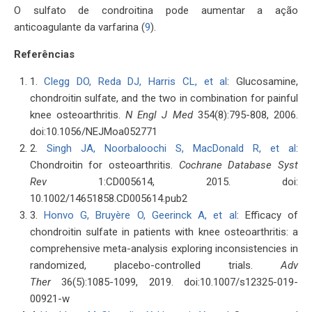
O sulfato de condroitina pode aumentar a ação
anticoagulante da varfarina (
9
).
Referências
1.
Clegg DO, Reda DJ, Harris CL, et al
: Glucosamine,
chondroitin sulfate, and the two in combination for painful
knee osteoarthritis.
N Engl J Med
354(8):795-808, 2006.
doi:10.1056/NEJMoa052771
2.
Singh JA, Noorbaloochi S, MacDonald R, et al
:
Chondroitin for osteoarthritis.
Cochrane Database Syst
Rev
1:CD005614, 2015. doi:
10.1002/14651858.CD005614.pub2
3.
Honvo G, Bruyère O, Geerinck A, et al
: Efficacy of
chondroitin sulfate in patients with knee osteoarthritis: a
comprehensive meta-analysis exploring inconsistencies in
randomized, placebo-controlled trials.
Adv
Ther
36(5):1085-1099, 2019. doi:10.1007/s12325-019-
00921-w