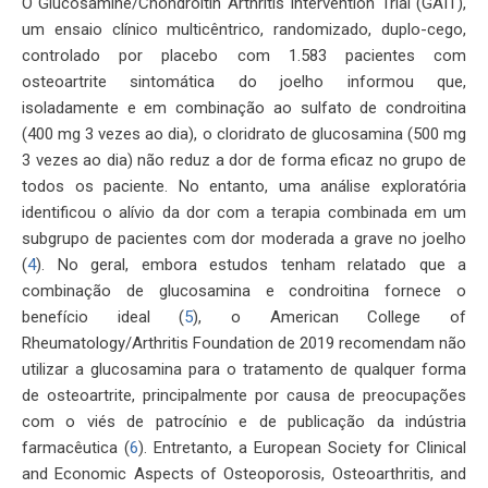
O Glucosamine/Chondroitin Arthritis Intervention Trial (GAIT),
um ensaio clínico multicêntrico, randomizado, duplo-cego,
controlado por placebo com 1.583 pacientes com
osteoartrite sintomática do joelho informou que,
isoladamente e em combinação ao sulfato de condroitina
(400 mg 3 vezes ao dia), o cloridrato de glucosamina (500 mg
3 vezes ao dia) não reduz a dor de forma eficaz no grupo de
todos os paciente. No entanto, uma análise exploratória
identificou o alívio da dor com a terapia combinada em um
subgrupo de pacientes com dor moderada a grave no joelho
(
4
). No geral, embora estudos tenham relatado que a
combinação de glucosamina e condroitina fornece o
benefício ideal (
5
), o American College of
Rheumatology/Arthritis Foundation de 2019 recomendam não
utilizar a glucosamina para o tratamento de qualquer forma
de osteoartrite, principalmente por causa de preocupações
com o viés de patrocínio e de publicação da indústria
farmacêutica (
6
). Entretanto, a European Society for Clinical
and Economic Aspects of Osteoporosis, Osteoarthritis, and