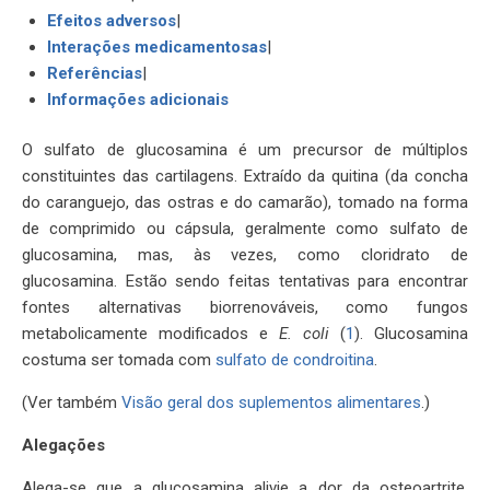
Efeitos adversos
|
Interações medicamentosas
|
Referências
|
Informações adicionais
O sulfato de glucosamina é um precursor de múltiplos
constituintes das cartilagens. Extraído da quitina (da concha
do caranguejo, das ostras e do camarão), tomado na forma
de comprimido ou cápsula, geralmente como sulfato de
glucosamina, mas, às vezes, como cloridrato de
glucosamina. Estão sendo feitas tentativas para encontrar
fontes alternativas biorrenováveis, como fungos
metabolicamente modificados e
E. coli
(
1
). Glucosamina
costuma ser tomada com
sulfato de condroitina
.
(Ver também
Visão geral dos suplementos alimentares
.)
Alegações
Alega-se que a glucosamina alivie a dor da osteoartrite,