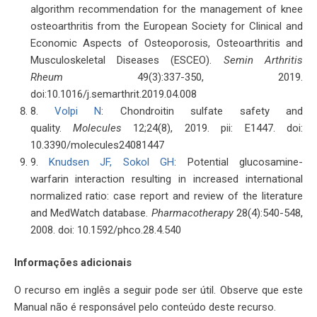
algorithm recommendation for the management of knee
osteoarthritis from the European Society for Clinical and
Economic Aspects of Osteoporosis, Osteoarthritis and
Musculoskeletal Diseases (ESCEO).
Semin Arthritis
Rheum
49(3):337-350, 2019.
doi:10.1016/j.semarthrit.2019.04.008
8.
Volpi N
: Chondroitin sulfate safety and
quality.
Molecules
12;24(8), 2019. pii: E1447. doi:
10.3390/molecules24081447
9.
Knudsen JF, Sokol GH
: Potential glucosamine-
warfarin interaction resulting in increased international
normalized ratio: case report and review of the literature
and MedWatch database.
Pharmacotherapy
28(4):540-548,
2008. doi: 10.1592/phco.28.4.540
Informações adicionais
O recurso em inglês a seguir pode ser útil. Observe que este
Manual não é responsável pelo conteúdo deste recurso.