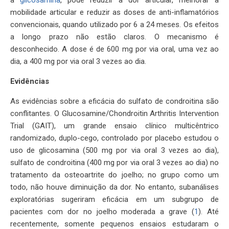
mobilidade articular e reduzir as doses de anti-inflamatórios
convencionais, quando utilizado por 6 a 24 meses. Os efeitos
a longo prazo não estão claros. O mecanismo é
desconhecido. A dose é de 600 mg por via oral, uma vez ao
dia, a 400 mg por via oral 3 vezes ao dia.
Evidências
As evidências sobre a eficácia do sulfato de condroitina são
conflitantes. O Glucosamine/Chondroitin Arthritis Intervention
Trial (GAIT), um grande ensaio clínico multicêntrico
randomizado, duplo-cego, controlado por placebo estudou o
uso de glicosamina (500 mg por via oral 3 vezes ao dia),
sulfato de condroitina (400 mg por via oral 3 vezes ao dia) no
tratamento da osteoartrite do joelho; no grupo como um
todo, não houve diminuição da dor. No entanto, subanálises
exploratórias sugeriram eficácia em um subgrupo de
pacientes com dor no joelho moderada a grave (
1
). Até
recentemente, somente pequenos ensaios estudaram o