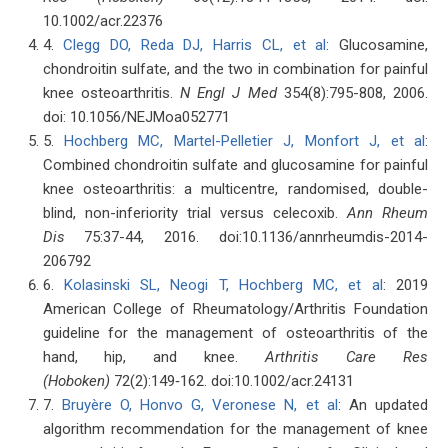
10.1002/acr.22376
4.
Clegg DO, Reda DJ, Harris CL, et al
: Glucosamine,
chondroitin sulfate, and the two in combination for painful
knee osteoarthritis.
N Engl J Med
354(8):795-808, 2006.
doi: 10.1056/NEJMoa052771
5.
Hochberg MC, Martel-Pelletier J, Monfort J, et al
:
Combined chondroitin sulfate and glucosamine for painful
knee osteoarthritis: a multicentre, randomised, double-
blind, non-inferiority trial versus celecoxib.
Ann Rheum
Dis
75:37-44, 2016. doi:10.1136/annrheumdis-2014-
206792
6.
Kolasinski SL, Neogi T, Hochberg MC, et al
: 2019
American College of Rheumatology/Arthritis Foundation
guideline for the management of osteoarthritis of the
hand, hip, and knee.
Arthritis Care Res
(Hoboken)
72(2):149‐162. doi:10.1002/acr.24131
7.
Bruyère O, Honvo G, Veronese N, et al
: An updated
algorithm recommendation for the management of knee