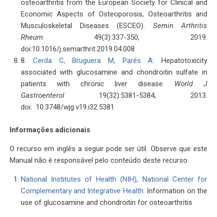
osteoarthritis from the European Society for Clinical and
Economic Aspects of Osteoporosis, Osteoarthritis and
Musculoskeletal Diseases (ESCEO).
Semin Arthritis
Rheum
49(3):337-350, 2019.
doi:10.1016/j.semarthrit.2019.04.008
8.
Cerda C, Bruguera M, Parés A
: Hepatotoxicity
associated with glucosamine and chondroitin sulfate in
patients with chronic liver disease.
World J
Gastroenterol
19(32):5381-5384, 2013.
doi: 10.3748/wjg.v19.i32.5381
Informações adicionais
O recurso em inglês a seguir pode ser útil. Observe que este
Manual não é responsável pelo conteúdo deste recurso.
National Institutes of Health (NIH), National Center for
Complementary and Integrative Health:
Information on the
use of glucosamine and chondroitin for osteoarthritis