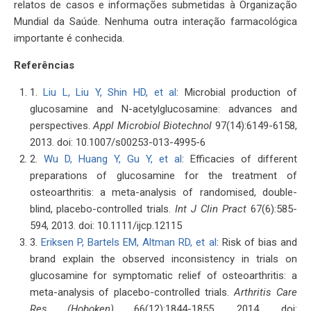
relatos de casos e informações submetidas à Organização
Mundial da Saúde. Nenhuma outra interação farmacológica
importante é conhecida.
Referências
1.
Liu L, Liu Y, Shin HD, et al
: Microbial production of
glucosamine and N-acetylglucosamine: advances and
perspectives.
Appl Microbiol Biotechnol
97(14):6149-6158,
2013. doi: 10.1007/s00253-013-4995-6
2.
Wu D, Huang Y, Gu Y, et al
: Efficacies of different
preparations of glucosamine for the treatment of
osteoarthritis: a meta-analysis of randomised, double-
blind, placebo-controlled trials.
Int J Clin Pract
67(6):585-
594, 2013. doi: 10.1111/ijcp.12115
3.
Eriksen P, Bartels EM, Altman RD, et al
: Risk of bias and
brand explain the observed inconsistency in trials on
glucosamine for symptomatic relief of osteoarthritis: a
meta-analysis of placebo-controlled trials.
Arthritis Care
Res (Hoboken)
66(12):1844-1855, 2014. doi: