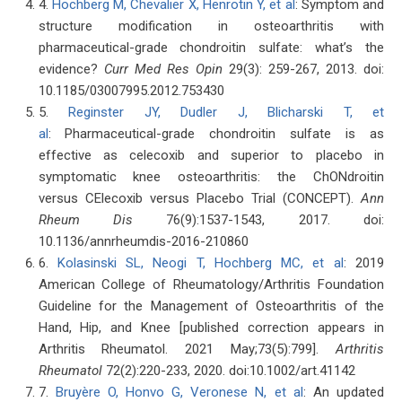
4.
Hochberg M, Chevalier X, Henrotin Y, et al
: Symptom and
structure modification in osteoarthritis with
pharmaceutical-grade chondroitin sulfate: what’s the
evidence?
Curr Med Res Opin
29(3): 259-267, 2013. doi:
10.1185/03007995.2012.753430
5.
Reginster JY, Dudler J, Blicharski T, et
al
: Pharmaceutical-grade chondroitin sulfate is as
effective as celecoxib and superior to placebo in
symptomatic knee osteoarthritis: the ChONdroitin
versus CElecoxib versus Placebo Trial (CONCEPT).
Ann
Rheum Dis
76(9):1537-1543, 2017. doi:
10.1136/annrheumdis-2016-210860
6.
Kolasinski SL, Neogi T, Hochberg MC, et al
: 2019
American College of Rheumatology/Arthritis Foundation
Guideline for the Management of Osteoarthritis of the
Hand, Hip, and Knee [published correction appears in
Arthritis Rheumatol. 2021 May;73(5):799].
Arthritis
Rheumatol
72(2):220-233, 2020. doi:10.1002/art.41142
7.
Bruyère O, Honvo G, Veronese N, et al
: An updated