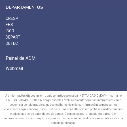
DEPARTAMENTOS
CRESP
EHS
IBGR
DEPART
DETEC
Painel de ADM
Webmail
As informações dispostas em qualquer artigo do site da INSTITUIÇÃO CMQV – inscrita no
CNPJ 04.536.435/0001-06, são publicadas exclusivamente para fins informativos e não
podem ser consideradas como aconselhamento médico – farmacêutico pessoal. As
informações aqui contidas, não substituem uma consulta com um profissional devidamente
credenciado pelas autoridades de saúde. O conteúdo aqui disposto possui caráter
informativo e está aberto ao público, sendo considerado confiável pela saúde pública na sua
data de publicação.