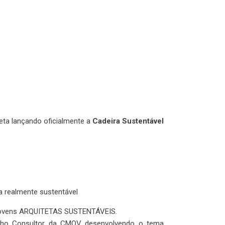
eta lançando oficialmente a
Cadeira Sustentável
a realmente sustentável
 de jovens ARQUITETAS SUSTENTÁVEIS.
lho Consultor da CMQV desenvolvendo o tema