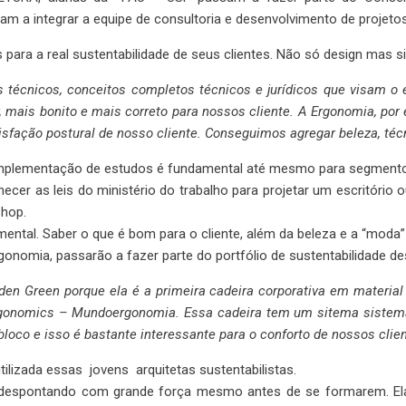
 integrar a equipe de consultoria e desenvolvimento de projet
para a real sustentabilidade de seus clientes. Não só design mas si
técnicos, conceitos completos técnicos e jurídicos que visam o 
, mais bonito e mais correto para nossos cliente. A Ergonomia, po
fação postural de nosso cliente. Conseguimos agregar beleza, técni
 complementação de estudos é fundamental até mesmo para segment
nhecer as leis do ministério do trabalho para projetar um escritór
Shop.
ental. Saber o que é bom para o cliente, além da beleza e a “moda”
ia, passarão a fazer parte do portfólio de sustentabilidade des
n Green porque ela é a primeira cadeira corporativa em material 1
gonomics – Mundoergonomia. Essa cadeira tem um sitema sistema “
oco e isso é bastante interessante para o conforto de nossos clien
utilizada essas jovens arquitetas sustentabilistas.
e despontando com grande força mesmo antes de se formarem. E