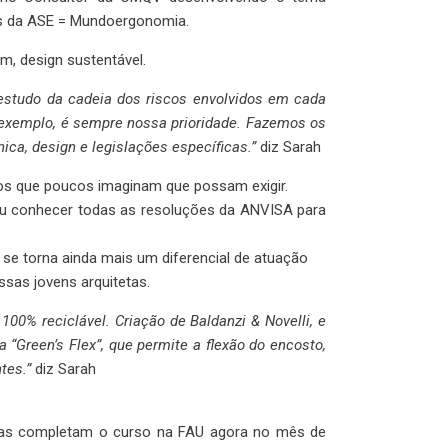
os da ASE = Mundoergonomia.
m, design sustentável.
estudo da cadeia dos riscos envolvidos em cada
r exemplo, é sempre nossa prioridade. Fazemos os
ca, design e legislações específicas.”
diz Sarah
os que poucos imaginam que possam exigir.
io ou conhecer todas as resoluções da ANVISA para
 se torna ainda mais um diferencial de atuação
sas jovens arquitetas.
00% reciclável. Criação de Baldanzi & Novelli, e
Green’s Flex”, que permite a flexão do encosto,
tes.”
diz Sarah
las completam o curso na FAU agora no mês de