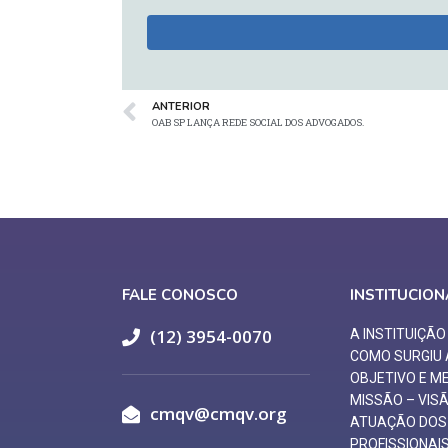
ANTERIOR
OAB SP LANÇA REDE SOCIAL DOS ADVOGADOS.
FALE CONOSCO
INSTITUCION
(12) 3954-0070
A INSTITUIÇÃ
COMO SURGIU
OBJETIVO E M
MISSÃO – VIS
cmqv@cmqv.org
ATUAÇÃO DOS
PROFISSIONAI