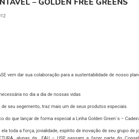
NTÁVEL – GOLDEN FREE GREENS
012
ASE vem dar sua colaboração para a sustentabilidade de nosso plan
cessária no dia a dia de nossas vidas
de seu segemento, traz mais um de seus produtos especiais.
co do que lançar de forma especial a Linha Golden Green´s – Cadeir
 ela toda a força, jovialidade, espírito de inovação de seu grupo
TETURA, alunas da FAU – USP passam a fazer parte do Conse