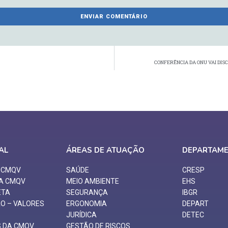
CONFERÊNCIA DA ONU VAI DIS
AL
ÁREAS DE ATUAÇÃO
DEPARTAM
O CMQV
SAÚDE
CRESP
 A CMQV
MEIO AMBIENTE
EHS
ETA
SEGURANÇA
IBGR
ÃO – VALORES
ERGONOMIA
DEPART
JURÍDICA
DETEC
S DA CMQV
GESTÃO DE RISCOS