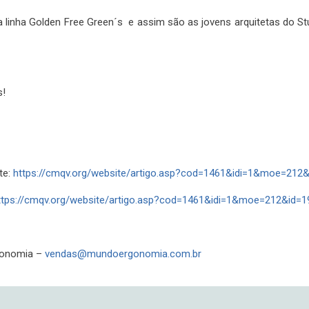
 linha Golden Free Green´s e assim são as jovens arquitetas do Stu
s!
te:
https://cmqv.org/website/artigo.asp?cod=1461&idi=1&moe=212
ttps://cmqv.org/website/artigo.asp?cod=1461&idi=1&moe=212&id=1
gonomia –
vendas@mundoergonomia.com.br