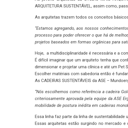
ARQUITETURA SUSTENTÁVEL, assim como, passam a
As arquitetas trazem todos os conceitos básicos 
“Estamos agregando, aos nossos conhecimentos 
processo para poder oferecer o que há de melhor
projetos baseados em formas orgânicas para satis
Hoje, a multidisciplinaridade é necessária e a
É difícil imaginar que um arquiteto tenha que co
dimensionar e projetar uma clínica e até um Pet 
Escolher matériais com sabedoria então é fundam
As CADEIRAS SUSTENTÁVEIS da ASE – Mundoergonom
“Nós escolhemos como referência a cadeira Golde
criteriosamente aprovada pela equipe da ASE Er
mobilidade de postura inédita em cadeiras monobl
Essa linha faz parte da linha de sustentabilidade 
Essas arquitetas estão surgindo no mercado 