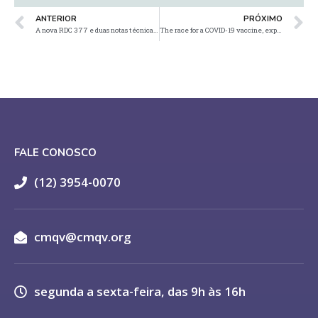
ANTERIOR
PRÓXIMO
A nova RDC 377 e duas notas técnicas da Anvisa orientam as farmácias
The race for a COVID-19 vaccine, explained
FALE CONOSCO
(12) 3954-0070
cmqv@cmqv.org
segunda a sexta-feira, das 9h às 16h