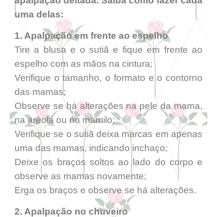
apalpação deitada. Saiba como fazer cada
uma delas:
1. Apalpação em frente ao espelho
Tire a blusa e o sutiã e fique em frente ao
espelho com as mãos na cintura;
Verifique o tamanho, o formato e o contorno
das mamas;
Observe se há alterações na pele da mama,
na aréola ou no mamilo;
Verifique se o sutiã deixa marcas em apenas
uma das mamas, indicando inchaço;
Deixe os braços soltos ao lado do corpo e
observe as mamas novamente;
Erga os braços e observe se há alterações.
2. Apalpação no chuveiro