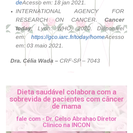
de
Acesso em: 18 jan 2021.
INTERNATIONAL AGENCY FOR
RESEARCH ON CANCER.
Cancer
today
. Lyon: WHO, 2020. Disponível
em:
https://gco.iarc.fr/today/home
Acesso
em: 03 maio 2021.
Dra. Célia Wada –
CRF-SP – 7043
Dieta saudável colabora com a
sobrevida de pacientes com câncer
de mama
fale com - Dr. Celso Abrahao Diretor
Clinico na INCON