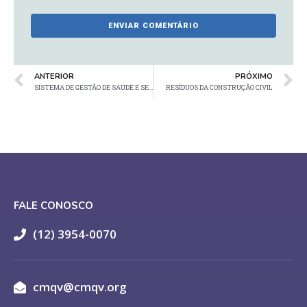
ANTERIOR
PRÓXIMO
SISTEMA DE GESTÃO DE SAÚDE E SEGURANÇA DO TRABALHO – OHSAS 10001
RESÍDUOS DA CONSTRUÇÃO CIVIL
FALE CONOSCO
(12) 3954-0070
cmqv@cmqv.org