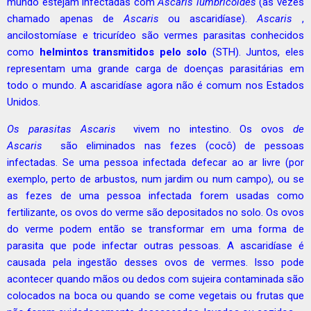
mundo estejam infectadas com
Ascaris lumbricoides
(às vezes
chamado apenas de
Ascaris
ou ascaridíase).
Ascaris
,
ancilostomíase e tricurídeo são vermes parasitas conhecidos
como
helmintos transmitidos pelo solo
(STH). Juntos, eles
representam uma grande carga de doenças parasitárias em
todo o mundo. A ascaridíase agora não é comum nos Estados
Unidos.
Os parasitas Ascaris
vivem no intestino. Os ovos
de
Ascaris
são eliminados nas fezes (cocô) de pessoas
infectadas. Se uma pessoa infectada defecar ao ar livre (por
exemplo, perto de arbustos, num jardim ou num campo), ou se
as fezes de uma pessoa infectada forem usadas como
fertilizante, os ovos do verme são depositados no solo. Os ovos
do verme podem então se transformar em uma forma de
parasita que pode infectar outras pessoas. A ascaridíase é
causada pela ingestão desses ovos de vermes. Isso pode
acontecer quando mãos ou dedos com sujeira contaminada são
colocados na boca ou quando se come vegetais ou frutas que