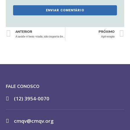
ANTERIOR
PRÓXIMO
A saúde é bem-vinda, não importa de onde venha!
Apiterapia
FALE CONOSCO
(12) 3954-0070
cmqv@cmqv.org