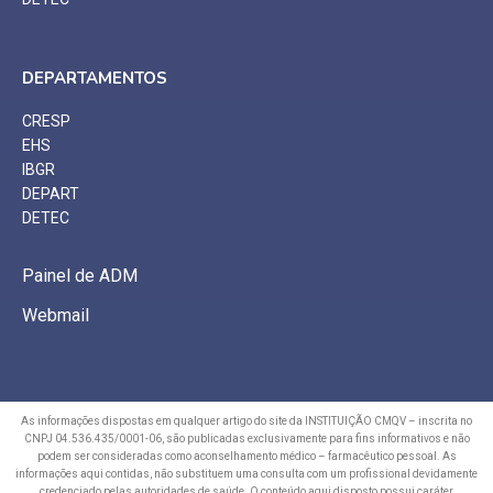
DEPARTAMENTOS
CRESP
EHS
IBGR
DEPART
DETEC
Painel de ADM
Webmail
As informações dispostas em qualquer artigo do site da INSTITUIÇÃO CMQV – inscrita no
CNPJ 04.536.435/0001-06, são publicadas exclusivamente para fins informativos e não
podem ser consideradas como aconselhamento médico – farmacêutico pessoal. As
informações aqui contidas, não substituem uma consulta com um profissional devidamente
credenciado pelas autoridades de saúde. O conteúdo aqui disposto possui caráter